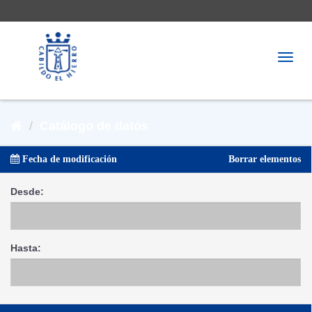
Togg
navig
Catálogo de datos
Fecha de modificación
Borrar elementos
Desde
Hasta