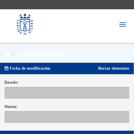
Togg
navig
Catálogo de datos
Fecha de modificación
Borrar elementos
Desde
Hasta